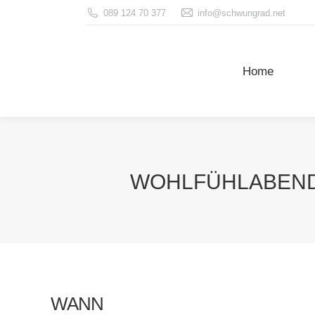
089 124 70 377
info@schwungrad.net
Home
Home
WOHLFÜHLABEND 
WANN