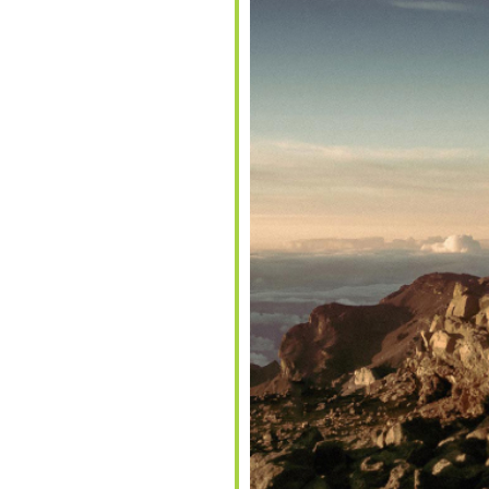
lender
iCalendar