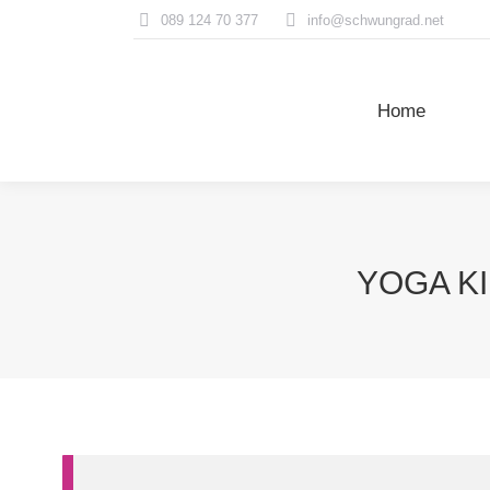
089 124 70 377
info@schwungrad.net
Home
Home
YOGA K