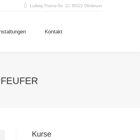
Ludwig-Thoma-Str. 12, 85521 Ottobrunn
nstaltungen
Kontakt
nstaltungen
Kontakt
PFEUFER
Kurse