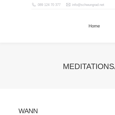
089 124 70 377
info@schwungrad.net
Home
Home
MEDITATIONS
WANN