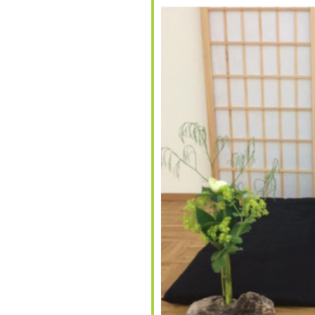
lender
iCalendar